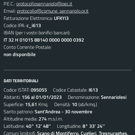
P.E.C.:
protocollosennariolo@pec.it
Email:
protocollo@comune .sennariolo.or.it
Fatturazione Elettronica:
UFKYI3
Codice IPA:
c_i613
IBAN (per i vostri bonifici bancari):
IT 32 H 01015 88140 0000 0000 0392
Conto Corrente Postale:
non disponibile
DATI TERRITORIALI
Codice ISTAT:
095055
Codice Catastale:
I613
Abitanti:
156 al 01/01/2023
Denominazione:
Sennariolesi
Superficie:
15,61
Kmq. Densità:
10
(ab/kmq.)
Santo patrono:
Sant'Andrea - 30 novembre
Altitudine media:
274
m.s.l.m.
Latitudine:
40° 12' 48''
Longitudine:
8° 33' 24''
Comuni limitrofi:
Scano di Montiferro, Cuglieri, Tresnuraghes,