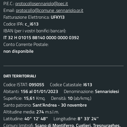
P.E.C.:
protocollosennariolo@pec.it
Email:
protocollo@comune .sennariolo.or.it
Fatturazione Elettronica:
UFKYI3
Codice IPA:
c_i613
IBAN (per i vostri bonifici bancari):
IT 32 H 01015 88140 0000 0000 0392
Conto Corrente Postale:
non disponibile
DATI TERRITORIALI
Codice ISTAT:
095055
Codice Catastale:
I613
Abitanti:
156 al 01/01/2023
Denominazione:
Sennariolesi
Superficie:
15,61
Kmq. Densità:
10
(ab/kmq.)
Santo patrono:
Sant'Andrea - 30 novembre
Altitudine media:
274
m.s.l.m.
Latitudine:
40° 12' 48''
Longitudine:
8° 33' 24''
Comuni limitrofi:
Scano di Montiferro, Cuglieri, Tresnuraghes,