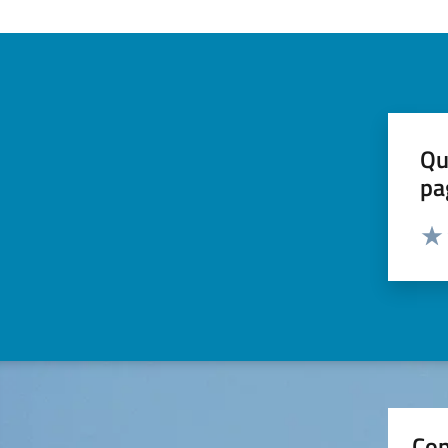
Qu
pa
Valut
Valu
Con