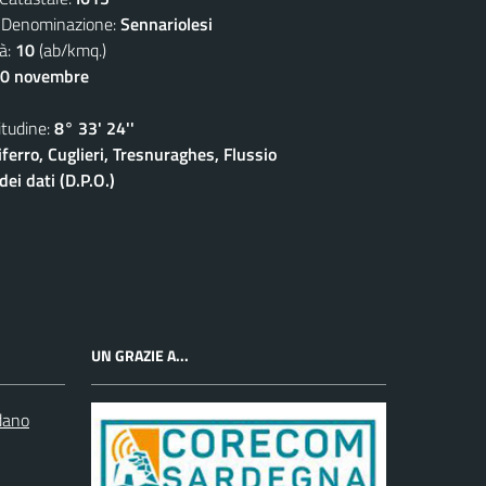
nominazione:
Sennariolesi
à:
10
(ab/kmq.)
30 novembre
udine:
8° 33' 24''
ferro, Cuglieri, Tresnuraghes, Flussio
ei dati (D.P.O.)
UN GRAZIE A...
dano