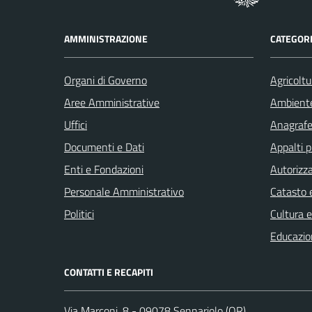
AMMINISTRAZIONE
CATEGORI
Organi di Governo
Agricoltu
Aree Amministrative
Ambient
Uffici
Anagrafe 
Documenti e Dati
Appalti p
Enti e Fondazioni
Autorizza
Personale Amministrativo
Catasto e
Politici
Cultura 
Educazio
CONTATTI E RECAPITI
Via Marconi, 8 - 09078 Sennariolo (OR)