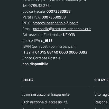
Tel:
0785.32.276
Codice Fiscale:
00073530958
Partita IVA:
00073530958
P.E.C.:
protocollosennariolo@pec.it
Email:
protocollo@comune .sennariolo.or.it
Fatturazione Elettronica:
UFKYI3
Codice IPA:
c_i613
IBAN (per i vostri bonifici bancari):
IT 32 H 01015 88140 0000 0000 0392
Conto Corrente Postale:
non disponibile
UTILITÀ
SITI AMIC
Amministrazione Trasparente
Sito reg
Dichiarazione di accessibilità
Regione 