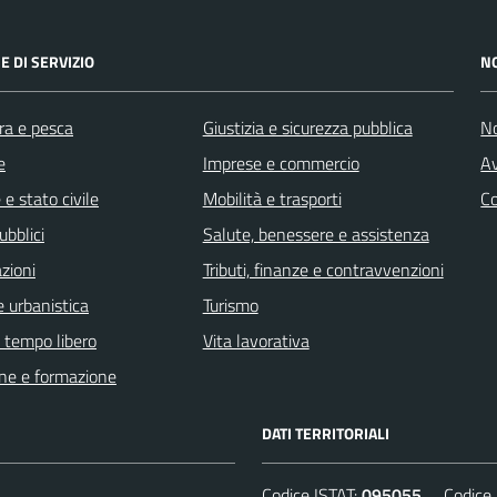
E DI SERVIZIO
N
ra e pesca
Giustizia e sicurezza pubblica
No
e
Imprese e commercio
Av
e stato civile
Mobilità e trasporti
C
ubblici
Salute, benessere e assistenza
zioni
Tributi, finanze e contravvenzioni
 urbanistica
Turismo
e tempo libero
Vita lavorativa
ne e formazione
DATI TERRITORIALI
Codice ISTAT:
095055
Codice C