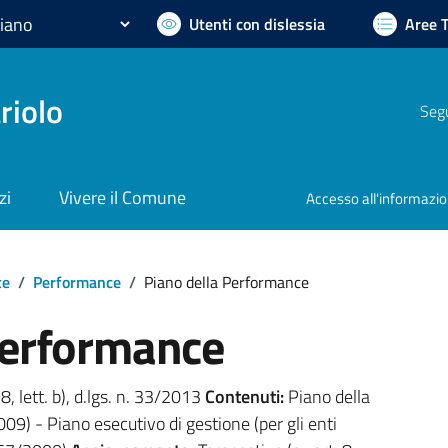
Utenti con dislessia
Aree 
riolo
Segu
zi
Vivere il Comune
Accesso all'informazi
te
/
Performance
/
Piano della Performance
Performance
 8, lett. b), d.lgs. n. 33/2013
Contenuti:
Piano della
09) - Piano esecutivo di gestione (per gli enti