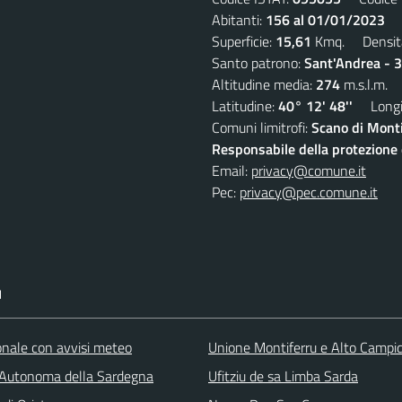
Abitanti:
156 al 01/01/2023
De
Superficie:
15,61
Kmq. Densit
Santo patrono:
Sant'Andrea - 
Altitudine media:
274
m.s.l.m.
Latitudine:
40° 12' 48''
Longit
Comuni limitrofi:
Scano di Monti
Responsabile della protezione d
Email:
privacy@comune.it
Pec:
privacy@pec.comune.it
I
ionale con avvisi meteo
Unione Montiferru e Alto Campi
Autonoma della Sardegna
Ufitziu de sa Limba Sarda