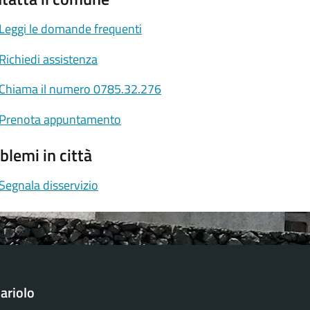
Leggi le domande frequenti
Richiedi assistenza
Chiama il numero 0785.32.276
Prenota appuntamento
blemi in città
Segnala disservizio
ariolo