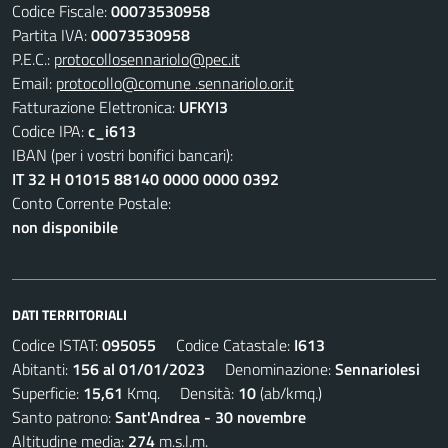
Codice Fiscale:
00073530958
Partita IVA:
00073530958
P.E.C.:
protocollosennariolo@pec.it
Email:
protocollo@comune .sennariolo.or.it
Fatturazione Elettronica:
UFKYI3
Codice IPA:
c_i613
IBAN (per i vostri bonifici bancari):
IT 32 H 01015 88140 0000 0000 0392
Conto Corrente Postale:
non disponibile
DATI TERRITORIALI
Codice ISTAT:
095055
Codice Catastale:
I613
Abitanti:
156 al 01/01/2023
Denominazione:
Sennariolesi
Superficie:
15,61
Kmq. Densità:
10
(ab/kmq.)
Santo patrono:
Sant'Andrea - 30 novembre
Altitudine media:
274
m.s.l.m.