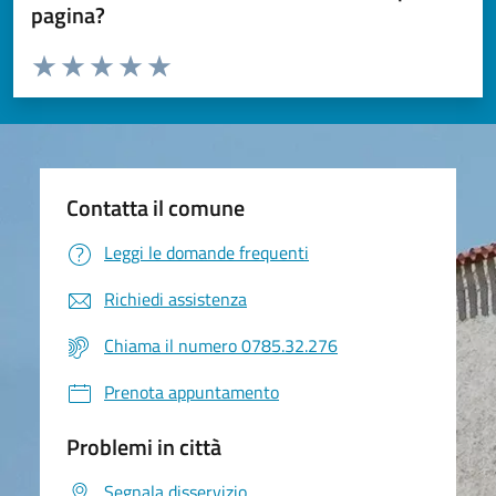
pagina?
Valuta da 1 a 5 stelle la pagina
Valuta 1 stelle su 5
Valuta 2 stelle su 5
Valuta 3 stelle su 5
Valuta 4 stelle su 5
Valuta 5 stelle su 5
Contatta il comune
Leggi le domande frequenti
Richiedi assistenza
Chiama il numero 0785.32.276
Prenota appuntamento
Problemi in città
Segnala disservizio